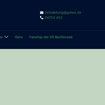
Schulleitung@gsbex.de
04703 453
te
IServ
Fanshop der GS Bexhövede