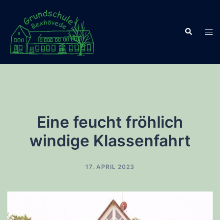
Zum
Inhalt
Suche
springen
Men
ums
Eine feucht fröhlich
windige Klassenfahrt
17. APRIL 2023