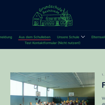
GS
meldung
Aus dem Schulleben
Unsere Schule
Elternsei
Bex
Test Kontaktformular (Nicht nutzen!)
1
V
4