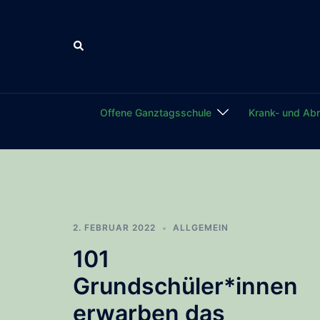
Zum
Inhalt
Suche
springen
Offene Ganztagsschule
Krank- und Ab
2. FEBRUAR 2022
ALLGEMEIN
101
Grundschüler*innen
erwarben das