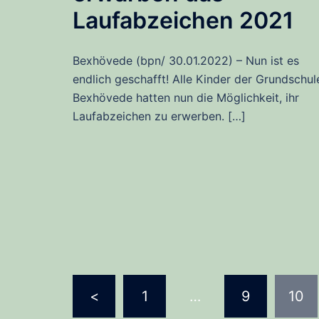
Laufabzeichen 2021
Bexhövede (bpn/ 30.01.2022) – Nun ist es
endlich geschafft! Alle Kinder der Grundschul
Bexhövede hatten nun die Möglichkeit, ihr
Laufabzeichen zu erwerben. […]
Seitennummerierung
<
1
…
9
10
der