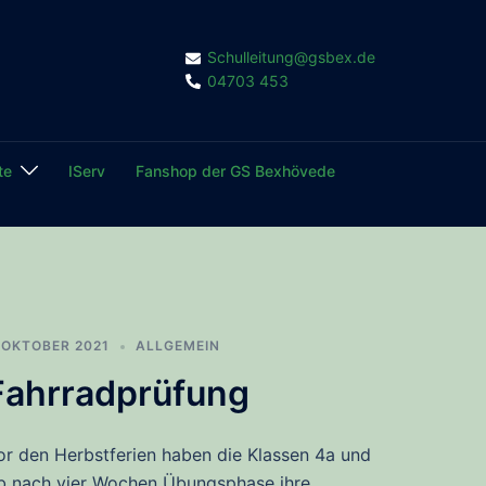
Schulleitung@gsbex.de
04703 453
te
IServ
Fanshop der GS Bexhövede
. OKTOBER 2021
ALLGEMEIN
Fahrradprüfung
or den Herbstferien haben die Klassen 4a und
b nach vier Wochen Übungsphase ihre